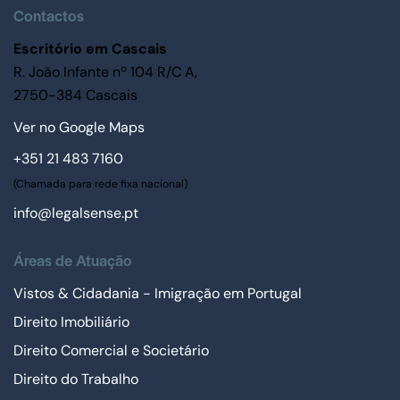
Contactos
Escritório em Cascais
R. João Infante nº 104 R/C A,
2750-384 Cascais
Ver no Google Maps
+351 21 483 7160
(Chamada para rede fixa nacional)
info@legalsense.pt
Áreas de Atuação
Vistos & Cidadania - Imigração em Portugal
Direito Imobiliário
Direito Comercial e Societário
Direito do Trabalho