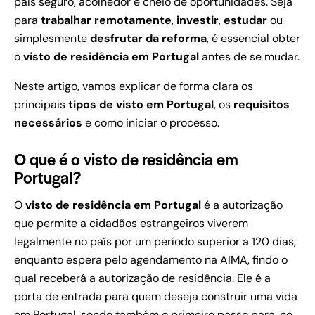
país seguro, acolhedor e cheio de oportunidades. Seja
para
trabalhar remotamente
,
investir
,
estudar
ou
simplesmente
desfrutar da reforma
, é essencial obter
o
visto de residência em Portugal
antes de se mudar.
Neste artigo, vamos explicar de forma clara os
principais
tipos de visto em Portugal
, os
requisitos
necessários
e como iniciar o processo.
O que é o visto de residência em
Portugal?
O
visto de residência em Portugal
é a autorização
que permite a cidadãos estrangeiros viverem
legalmente no país por um período superior a 120 dias,
enquanto espera pelo agendamento na AIMA, findo o
qual receberá a autorização de residência. Ele é a
porta de entrada para quem deseja construir uma vida
em Portugal, sendo também o primeiro passo para, no