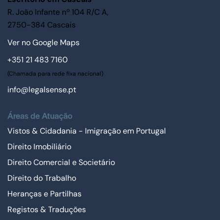
R. João Infante nº 104 R/C A,
2750-384 Cascais
Ver no Google Maps
+351 21 483 7160
(Chamada para rede fixa nacional)
info@legalsense.pt
Áreas de Atuação
Vistos & Cidadania - Imigração em Portugal
Direito Imobiliário
Direito Comercial e Societário
Direito do Trabalho
Heranças e Partilhas
Registos & Traduções